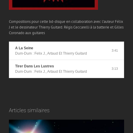
Compositions pour cette bd-disque en collaboration avec l’auteur Félix
J et le dessinateur Thierry Guitard. Régis Ceccarelli à la batterie et Gilles
Coronado aux guitares
A La Seine
3:41
Dum-Dum : Felix J., Artaud Et Thierry Guitard
Tirer Dans Les Lustres
3:13
Dum-Dum : Felix J., Artaud Et Thierry Guitard
Articles similaires