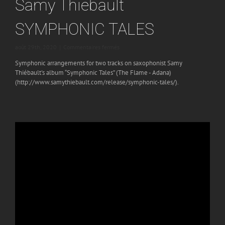
Samy Thiebault
SYMPHONIC TALES
sur
août 29th, 2020
|
Commentaires fermés
Samy
Symphonic arrangements for two tracks on saxophonist Samy
Thiebault
Thiébault's album “Symphonic Tales” (The Flame - Adana)
SYMPHONIC
(http://www.samythiebault.com/release/symphonic-tales/).
TALES