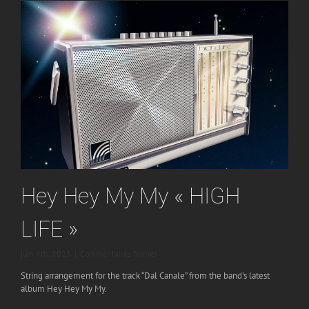
Hey Hey My My « HIGH
LIFE »
sur
juin 4th, 2023
|
Commentaires fermés
Hey
String arrangement for the track “Dal Canale” from the band's latest
Hey
album Hey Hey My My.
My
My