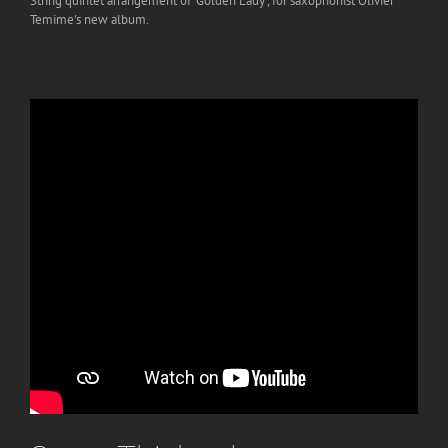
String quintet arrangement of “Golden Lady”, for saxophonist Olivier
Temime
Temime's new album.
INNER
SONGS