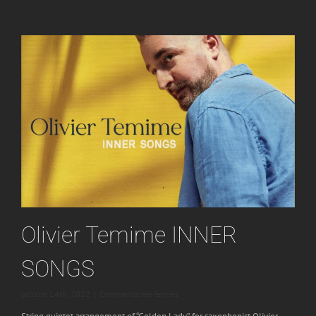
« HIGH
LIFE »
Olivier Temime INNER
SONGS
sur
octobre 14th, 2022
|
Commentaires fermés
Olivier