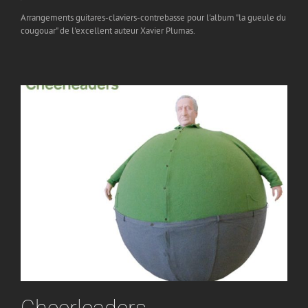
Arrangements guitares-claviers-contrebasse pour l'album "la gueule du
cougouar" de l'excellent auteur Xavier Plumas.
Cheerleaders